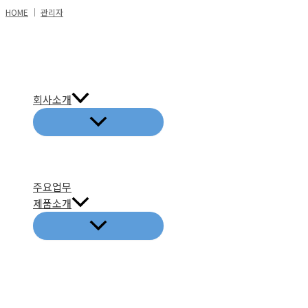
콘
HOME
│
관리자
텐
츠
로
건
회사소개
너
뛰
기
주요업무
제품소개