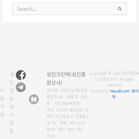
검
색
대
상
개
성진크린텍(성진종
Copyright © 2026 성진크린텍
(성진종합상사). All rights
인
합상사)
reserved.
이
정
회사명: 성진크린텍(성진
Created by
Yescall.com
[
관리
종합상사) 대표자: 서장
자
]
용
보
우
사업자등록번호:
약
처
주소: 51336 경상남도 창
관
리
원시 마산합포구 산호동2
방
길 58
전화:
055-223-
6593
팩스:
055-223-
침
7182